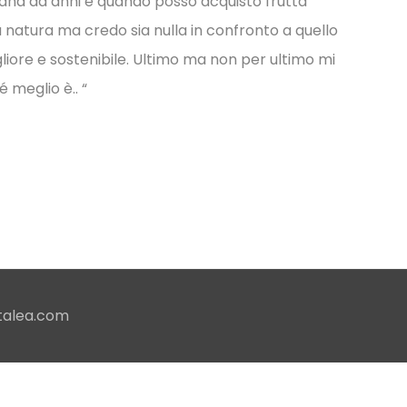
ntana da anni e quando posso acquisto frutta
a natura ma credo sia nulla in confronto a quello
liore e sostenibile. Ultimo ma non per ultimo mi
 meglio è.. “
talea.com