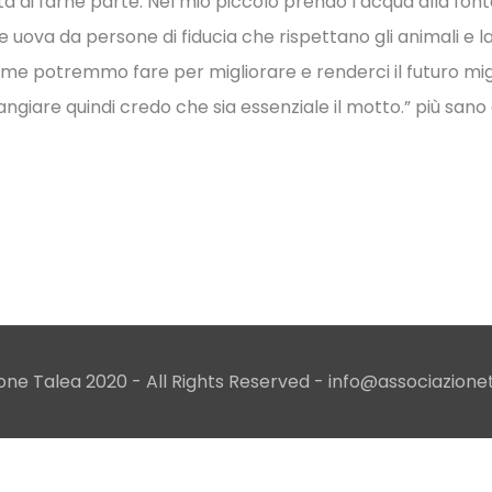
ta di farne parte. Nel mio piccolo prendo l’acqua alla fo
e uova da persone di fiducia che rispettano gli animali e l
eme potremmo fare per migliorare e renderci il futuro mig
giare quindi credo che sia essenziale il motto.” più sano é
one Talea 2020 - All Rights Reserved -
info@associazione