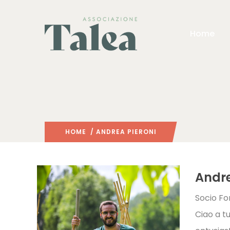
Home
HOME
/ ANDREA PIERONI
Andre
Socio F
Ciao a t