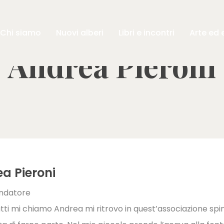
Chi siamo
Nuovi
a
lberi
Libri
e incontri
Arte
ed 
Andrea Pieroni
a Pieroni
ondatore
utti mi chiamo Andrea mi ritrovo in quest’associazione spi