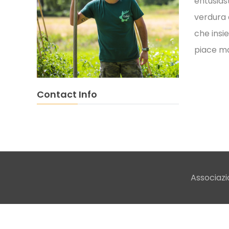
entusias
verdura 
che insi
piace man
Contact Info
Associazi