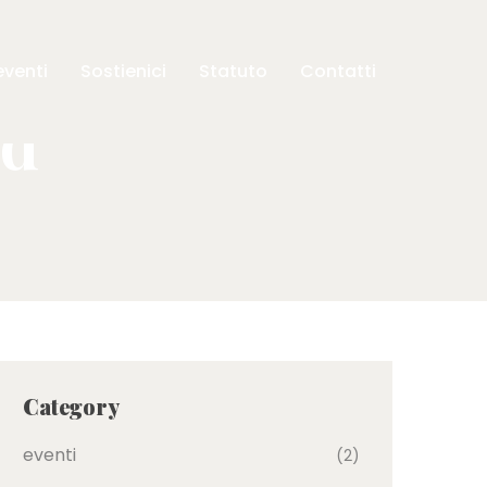
eventi
Sostienici
Statuto
Contatti
ld
Category
eventi
(2)