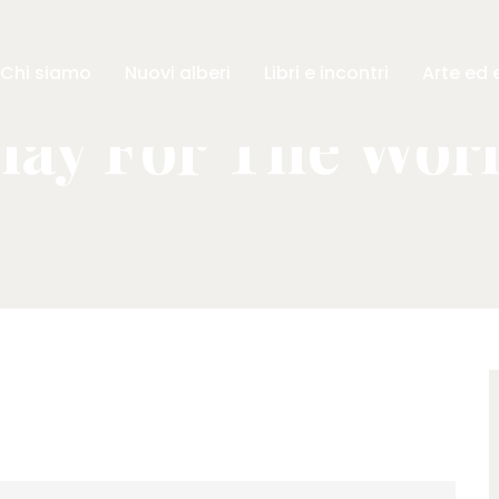
Chi siamo
Nuovi
a
lberi
Libri
e incontri
Arte
ed 
lay For The Wor