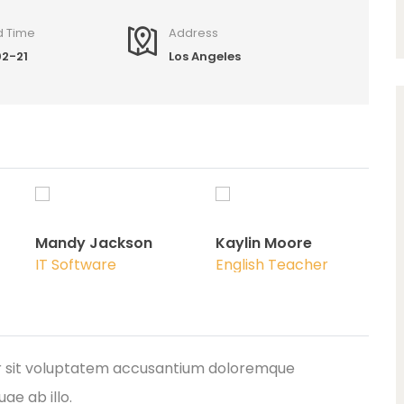
d Time
Address
2-21
Los Angeles
Mandy Jackson
Kaylin Moore
IT Software
English Teacher
ror sit voluptatem accusantium doloremque
e ab illo.